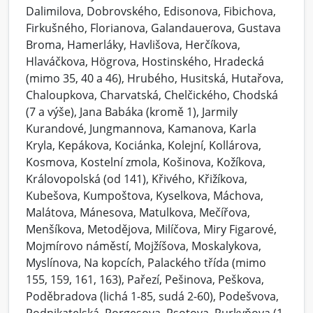
Dalimilova, Dobrovského, Edisonova, Fibichova,
Firkušného, Florianova, Galandauerova, Gustava
Broma, Hamerláky, Havlišova, Herčíkova,
Hlaváčkova, Högrova, Hostinského, Hradecká
(mimo 35, 40 a 46), Hrubého, Husitská, Hutařova,
Chaloupkova, Charvatská, Chelčického, Chodská
(7 a výše), Jana Babáka (kromě 1), Jarmily
Kurandové, Jungmannova, Kamanova, Karla
Kryla, Kepákova, Kociánka, Kolejní, Kollárova,
Kosmova, Kostelní zmola, Košinova, Kožíkova,
Královopolská (od 141), Křivého, Křižíkova,
Kubešova, Kumpoštova, Kyselkova, Máchova,
Malátova, Mánesova, Matulkova, Mečířova,
Menšíkova, Metodějova, Milíčova, Miry Figarové,
Mojmírovo náměstí, Mojžíšova, Moskalykova,
Myslínova, Na kopcích, Palackého třída (mimo
155, 159, 161, 163), Pařezí, Pešinova, Peškova,
Poděbradova (lichá 1-85, sudá 2-60), Podešvova,