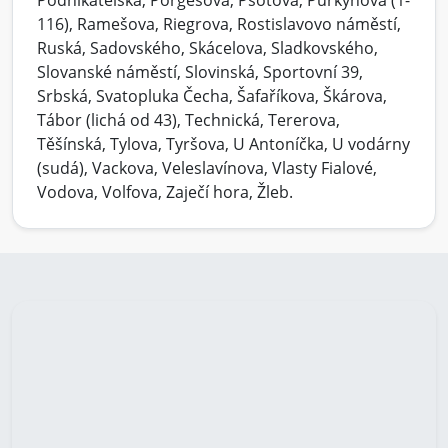
Podnikatelská, Porgesova, Psotova, Purkyňova (1-
116), Ramešova, Riegrova, Rostislavovo náměstí,
Ruská, Sadovského, Skácelova, Sladkovského,
Slovanské náměstí, Slovinská, Sportovní 39,
Srbská, Svatopluka Čecha, Šafaříkova, Škárova,
Tábor (lichá od 43), Technická, Tererova,
Těšínská, Tylova, Tyršova, U Antoníčka, U vodárny
(sudá), Vackova, Veleslavínova, Vlasty Fialové,
Vodova, Volfova, Zaječí hora, Žleb.