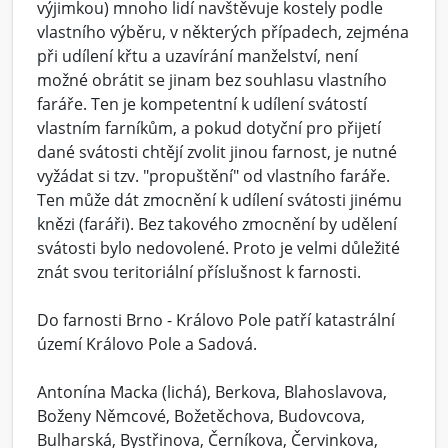
výjimkou) mnoho lidí navštěvuje kostely podle
vlastního výběru, v některých případech, zejména
při udílení křtu a uzavírání manželství, není
možné obrátit se jinam bez souhlasu vlastního
faráře. Ten je kompetentní k udílení svátostí
vlastním farníkům, a pokud dotyční pro přijetí
dané svátosti chtějí zvolit jinou farnost, je nutné
vyžádat si tzv. "propuštění" od vlastního faráře.
Ten může dát zmocnění k udílení svátosti jinému
knězi (faráři). Bez takového zmocnění by udělení
svátosti bylo nedovolené. Proto je velmi důležité
znát svou teritoriální příslušnost k farnosti.
Do farnosti Brno - Královo Pole patří katastrální
území Královo Pole a Sadová.
Antonína Macka (lichá), Berkova, Blahoslavova,
Boženy Němcové, Božetěchova, Budovcova,
Bulharská, Bystřinova, Černíkova, Červinkova,