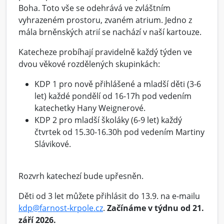
Boha. Toto vše se odehrává ve zvláštním
vyhrazeném prostoru, zvaném atrium. Jedno z
mála brněnských atrií se nachází v naší kartouze.
Katecheze probíhají pravidelně každý týden ve
dvou věkové rozdělených skupinkách:
KDP 1 pro nově přihlášené a mladší děti (3-6
let) každé pondělí od 16-17h pod vedením
katechetky Hany Weignerové.
KDP 2 pro mladší školáky (6-9 let) každý
čtvrtek od 15.30-16.30h pod vedením Martiny
Slávikové.
Rozvrh katechezí bude upřesněn.
Děti od 3 let můžete přihlásit do 13.9. na e-mailu
kdp@farnost-krpole.cz
.
Začínáme v týdnu od 21.
září 2026.