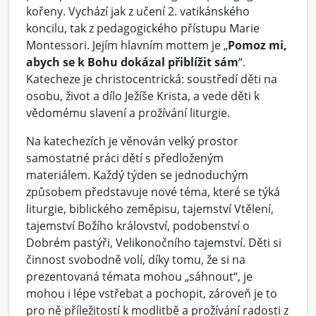
kořeny. Vychází jak z učení 2. vatikánského
koncilu, tak z pedagogického přístupu Marie
Montessori. Jejím hlavním mottem je „
Pomoz mi,
abych se k Bohu dokázal přiblížit sám
“.
Katecheze je christocentrická: soustředí děti na
osobu, život a dílo Ježíše Krista, a vede děti k
vědomému slavení a prožívání liturgie.
Na katechezích je věnován velký prostor
samostatné práci dětí s předloženým
materiálem. Každý týden se jednoduchým
způsobem představuje nové téma, které se týká
liturgie, biblického zeměpisu, tajemství Vtělení,
tajemství Božího království, podobenství o
Dobrém pastýři, Velikonočního tajemství. Děti si
činnost svobodně volí, díky tomu, že si na
prezentovaná témata mohou „sáhnout“, je
mohou i lépe vstřebat a pochopit, zároveň je to
pro ně příležitostí k modlitbě a prožívání radosti z