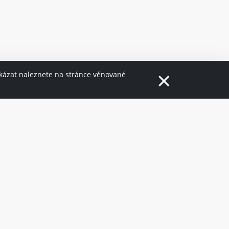
×
akázat naleznete na stránce věnované