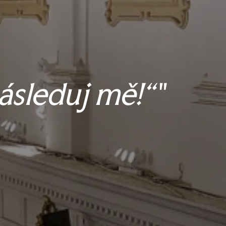
následuj mě!“"