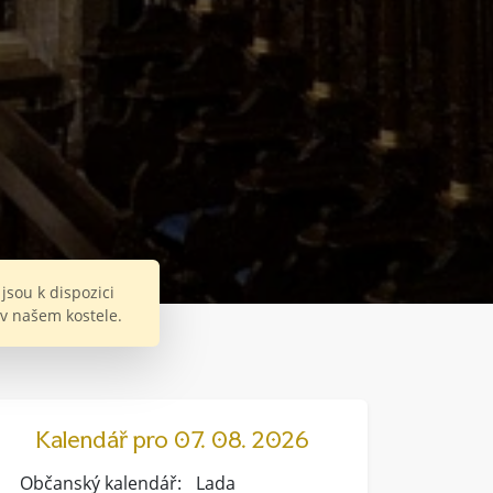
jsou k dispozici
v našem kostele.
Kalendář pro 07. 08. 2026
Občanský kalendář:
Lada