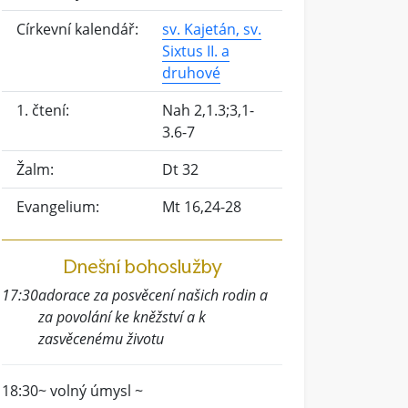
Církevní kalendář:
sv. Kajetán, sv.
Sixtus II. a
druhové
1. čtení:
Nah 2,1.3;3,1-
3.6-7
Žalm:
Dt 32
Evangelium:
Mt 16,24-28
Dnešní bohoslužby
17:30
adorace za posvěcení našich rodin a
za povolání ke kněžství a k
zasvěcenému životu
18:30
~ volný úmysl ~