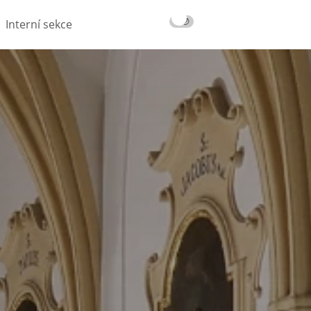
☀️
🌙
Interní sekce