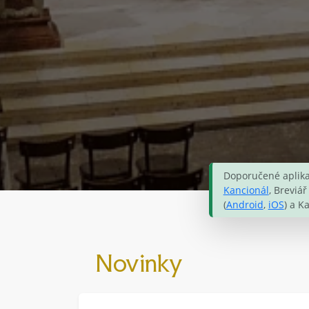
Doporučené aplika
Kancionál
, Breviář 
(
Android
,
iOS
) a K
Novinky