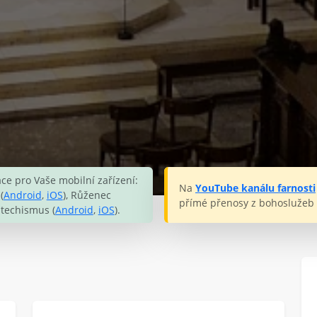
ce pro Vaše mobilní zařízení:
Na
YouTube kanálu farnosti
(
Android
,
iOS
), Růženec
přímé přenosy z bohoslužeb 
atechismus (
Android
,
iOS
).