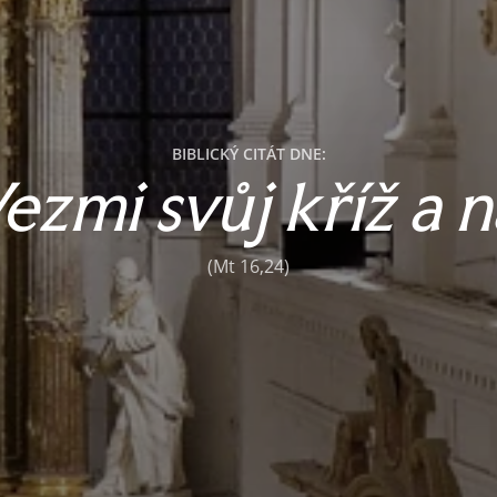
BIBLICKÝ CITÁT DNE:
„Vezmi svůj kříž a 
(Mt 16,24)