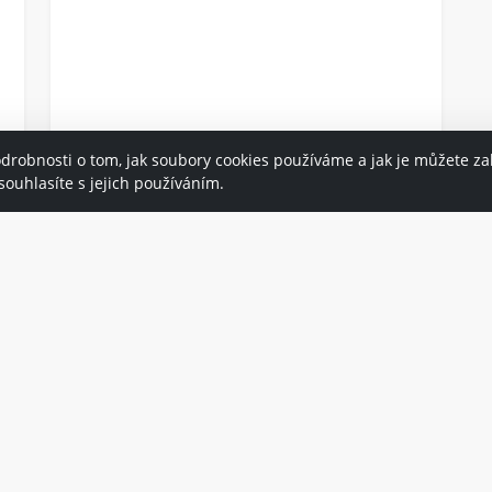
odrobnosti o tom, jak soubory cookies používáme a jak je můžete z
ouhlasíte s jejich používáním.
Katecheze Dobrého Pastýře
Na nadcházející školní rok 2026/27
můžete přihlašovat předškolní děti od 3
let do
Katecheze Dobrého pastýře
. Bližší
informace a kontakt na webu farnosti a
na síťové nástěnce v křížové chodbě.