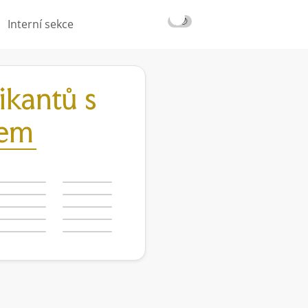
☀️
🌙
Interní sekce
kantů s
lem